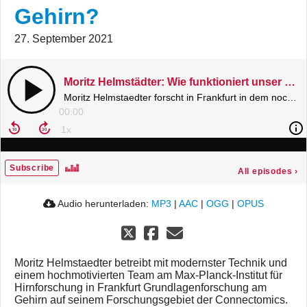
Gehirn?
27. September 2021
Moritz Helmstädter: Wie funktioniert unser Gehirn?
Moritz Helmstaedter forscht in Frankfurt in dem noch sehr jungen Bereich der Connectomics: Er kartiert Nervenzellen im Gehirn mithilfe von supermodernen Elektronenmikroskopen und riesigen Datenmengen.
00:00
Subscribe
All episodes
›
Audio herunterladen:
MP3
|
AAC
|
OGG
|
OPUS
Moritz Helmstaedter betreibt mit modernster Technik und
einem hochmotivierten Team am Max-Planck-Institut für
Hirnforschung in Frankfurt Grundlagenforschung am
Gehirn auf seinem Forschungsgebiet der Connectomics.