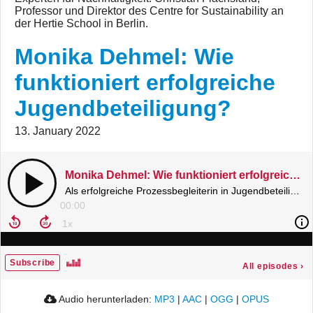
Professor und Direktor des Centre for Sustainability an
der Hertie School in Berlin.
Monika Dehmel: Wie
funktioniert erfolgreiche
Jugendbeteiligung?
13. January 2022
Monika Dehmel: Wie funktioniert erfolgreiche Jugendbeteiligung?
Als erfolgreiche Prozessbegleiterin in Jugendbeteiligungsverfahren berichtet Monika Dehmel davon, was Jugendliche und Lokalpolitiker von- und miteinander lernen können.
00:00
Subscribe
All episodes
›
Audio herunterladen:
MP3
|
AAC
|
OGG
|
OPUS