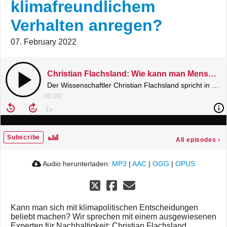
klimafreundlichem
Verhalten anregen?
07. February 2022
Christian Flachsland: Wie kann man Menschen zu klimafreundlichem Verhalten anregen?
Der Wissenschaftler Christian Flachsland spricht in den Hertie-Interviews über Klimapolitik heute und morgen - welche Technologien und Energieträger haben Zukunft? Und wie kann man Menschen davon überzeugen, sich nachhaltiger zu verhalten?
00:00
Subscribe
All episodes
›
Audio herunterladen:
MP3
|
AAC
|
OGG
|
OPUS
Kann man sich mit klimapolitischen Entscheidungen
beliebt machen? Wir sprechen mit einem ausgewiesenen
Experten für Nachhaltigkeit: Christian Flachsland,