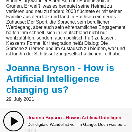
Bundestagswahl Dresden Süd der Bündnis90/Die
Grünen. Er weiß, was es bedeutet seine Heimat zu
verlieren und neu zu finden: 2003 flüchtete er mit seiner
Familie aus dem Irak und fand in Sachsen ein neues
Zuhause: Der Sport, die Sprache, sein beruflicher
Werdegang, aber auch sein ehrenamtliches Engagement
halfen ihm schnell, sich in Deutschland nicht nur
wohlzufühlen, sondern auch politisch Fuß zu fassen.
Kassems Formel für Integration heißt Dialog: Die
Sprache zu lernen und im Austausch zu bleiben, war und
ist für ihn der Schlüssel zur gesellschaftlichen Teilhabe.
Joanna Bryson - How is
Artificial Intelligence
changing us?
29. July 2021
Joanna Bryson - How is Artificial Intelligence changing us?
Der digitale Wandel ist voll im Gange. Doch was bedeutet der Umgang mit intelligenten Technologien für unsere Kommunikation, die Regierungsarbeit und das Allgemeinwohl in der Gesellschaft?
00:00